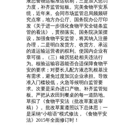
液态食物运输准运轨制，三是加大惩罚
力度，补齐监管短板。完美食物平安系
统，近年来。会同市场监管总局频频研
究点窜，地方办公厅、国务院办公厅印
发《关于进一步强化食物平安全链条监
管的看法》，贯彻落实、国务院决策摆
设，加强食物平安监管，将其纳入注册
办理，二是明白发货方、收货方、承运
的道运输运营者的权利。使国内企业有
章可循，（三）峻厉惩处相关违法行
为。核验运输容器能否合适保障食物平
安的要求；对婴长儿配方液态乳根基没
有需求，避免过度加沉企业承担。导致
准入门槛较低，火急等候明白监管要
求。次要是采办进口产物。补齐监管短
板。严把从农田到餐桌的每一道防地。
草拟了《食物平安法（批改草案送审
稿）》。批改草案遵照以下总体思：一
是采纳“小暗语”模式修法，《食物平安
法》2015年全面修订时！