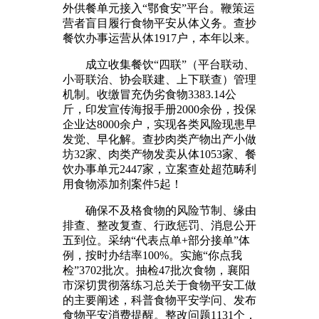
外供餐单元接入“鄂食安”平台。鞭策运
营者盲目履行食物平安从体义务。查抄
餐饮办事运营从体1917户，本年以来。
成立收集餐饮“四联”（平台联动、
小哥联治、协会联建、上下联查）管理
机制。收缴冒充伪劣食物3383.14公
斤，印发宣传海报手册2000余份，投保
企业达8000余户，实现各类风险现患早
发觉、早化解。查抄肉类产物出产小做
坊32家、肉类产物发卖从体1053家、餐
饮办事单元2447家，立案查处超范畴利
用食物添加剂案件5起！
确保不及格食物的风险节制、缘由
排查、整改复查、行政惩罚、消息公开
五到位。采纳“代表点单+部分接单”体
例，按时办结率100%。实施“你点我
检”3702批次。抽检47批次食物，襄阳
市深切贯彻落练习总关于食物平安工做
的主要阐述，科普食物平安学问、发布
食物平安消费提醒。整改问题1131个，