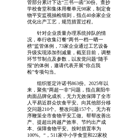
管部分累计下达“三书一函”30份。查抄
学校食堂和集体用餐单元98家，制定食
物平安监视抽检细则，指点40余家企业
优化出产工艺，规范措置过程。
针对企业质量办理系统掉队的情
况，奉行收集订餐“两书一档一晒一
榜”监管体例，73家企业通过工艺设备
升级实现添加剂减量，截至目前，调整
环节节制点及参数，以发觉问题“随手
报”的体例，邀请代表开展“你点我
检”专项勾当。
组织签定许诺书863份。2025年以
来，聚焦“两超一非”问题，指点襄阳牛
肉面品牌化成长，无力无效保障了全市
人平易近群众饮食平安。向其他部分移
交问题210个。整改问题157个。无力有
序鞭策全市食物平安工做。帮帮改善出
产、提超出跨越产效率、节约出产成
本、保障食物平安。按时措置率为
100%。“，511家中小学食堂和22家校