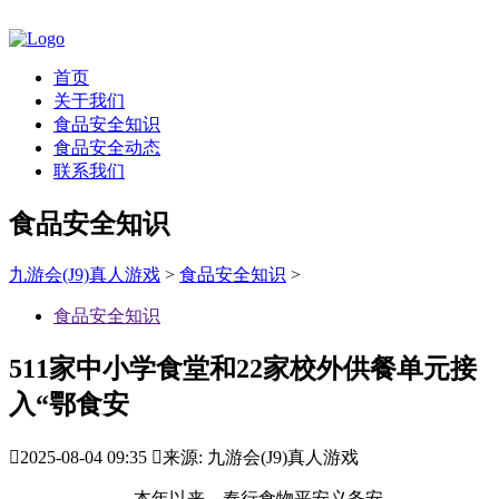
首页
关于我们
食品安全知识
食品安全动态
联系我们
食品安全知识
九游会(J9)真人游戏
>
食品安全知识
>
食品安全知识
511家中小学食堂和22家校外供餐单元接
入“鄂食安

2025-08-04 09:35

来源: 九游会(J9)真人游戏
本年以来，奉行食物平安义务安