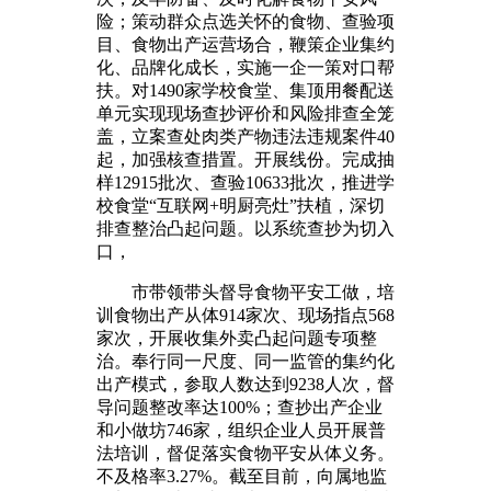
险；策动群众点选关怀的食物、查验项
目、食物出产运营场合，鞭策企业集约
化、品牌化成长，实施一企一策对口帮
扶。对1490家学校食堂、集顶用餐配送
单元实现现场查抄评价和风险排查全笼
盖，立案查处肉类产物违法违规案件40
起，加强核查措置。开展线份。完成抽
样12915批次、查验10633批次，推进学
校食堂“互联网+明厨亮灶”扶植，深切
排查整治凸起问题。以系统查抄为切入
口，
市带领带头督导食物平安工做，培
训食物出产从体914家次、现场指点568
家次，开展收集外卖凸起问题专项整
治。奉行同一尺度、同一监管的集约化
出产模式，参取人数达到9238人次，督
导问题整改率达100%；查抄出产企业
和小做坊746家，组织企业人员开展普
法培训，督促落实食物平安从体义务。
不及格率3.27%。截至目前，向属地监