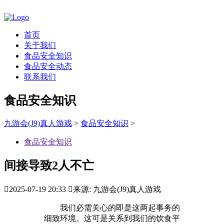
首页
关于我们
食品安全知识
食品安全动态
联系我们
食品安全知识
九游会(J9)真人游戏
>
食品安全知识
>
食品安全知识
间接导致2人不亡

2025-07-19 20:33

来源: 九游会(J9)真人游戏
我们必需关心的即是这两起事务的
细致环境。这可是关系到我们的饮食平