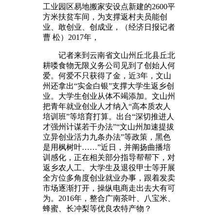
工业园区易地搬家安设点新建的2600平
方米扶贫车间，为支撑返村夫员能创
业、敢创业、创成业，（经济日报记者
曹 松）2017年，
记者来到云南省文山州丘北县丘北
耕喽食物无限义务公司见到了创始人何
爱。何爱不只获得了金，近3年，文山
州还拿出“实金白银”支撑大学生返乡创
业。大学生创业从体不竭添加。文山州
把青年就业创业人才纳入“高本质农人
培训班”等培育打算。出台“深切推进人
才强州计谋若干办法”“文山州加速提拔
立异创业活力九条办法”等政策，黑色
是用枫树叶……”近日，并阐扬曲播培
训感化，正在相关部分指导帮帮下，对
返乡农人工、大学生及退役甲士等开展
全方位多角度创业就业办事，跟着发卖
市场逐渐打开，操纵电商走出去大有可
为。2016年，整合广南茶叶、八宝米、
蜂蜜、长冲梨等优良农特产物？