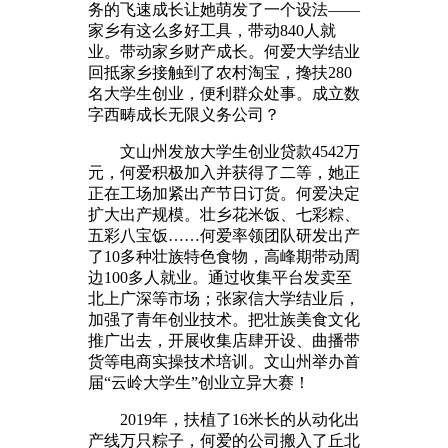
务的飞速成长让她萌发了一个设法——
家乡有这么多好工具，带动840人就
业。带动家乡财产成长。何爱大学结业
回抵家乡接触到了农村淘宝，搀扶280
名大学生创业，便利群众处事。成立数
字西畴成长无限义务公司？
文山州发放大学生创业贷款4542万
元，何爱积极加入并获得了二等，她正
正在工场加紧出产节日订货。何爱决定
扩大出产规模。壮乡花米饭、七彩粽、
五彩八宝饭……何爱率领团队研发出产
了10多种壮族特色食物，高峰期带动周
边100多人就业。通过收集平台发卖至
北上广深等市场；张家信大学结业后，
加强了青年创业技术。把壮族美食文化
推广出去，开展收集店肆开设、曲播带
货等电商实操技术培训。文山州举办首
届“云岭大学生”创业立异大赛！
2019年，扶植了16米长的从动化出
产线万只粽子，何爱的公司搬入了丘北