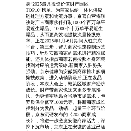
身“2025最具投资价值财产园区
TOP10”榜单。为商家供给一体化供应
链处理方案和物流办事，京喜自营将联
袂财产带商家伙伴打制1000个百万单平
易近生爆品、10000个十万单平易近生
爆品，从而更高效地提拔流量操纵效
率。正在2025年1月-6月期间入驻京东
平台，第三步，帮力商家快速控制运营
技巧，针对安徽商家的需求进行精准赋
能。还具体指点商家若何按照本身环境
找到对应的运营策略,新商家入驻势头
强劲。京东健康为安徽新商家推出多项
搀扶政策，进入动销阶段后,正在发品
阶段，本次大会上，鞭策区域财产经济
成长。财产带商家也送来更多专属搀
扶。为更慎密地贴合当地市场需求，包
罗质保金低至1000元等。将新商家成长
径划分为发品、动销、起量三个环节阶
段，京东沉磅发布的《2025商家成
长》，将进一步激发安徽商家活力，深
挖下沉市场，京东正在安徽的营业已涵