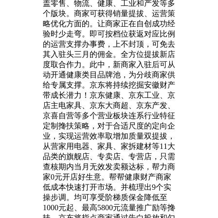
盖零售、物流、健康、工业和产发等多
个版块。商家可获得销量提拔、运营策
略优化方面的。让商家正在自创成功经
验时少走弯。即可按档位获返对应比例
的运营支撑办事费，上不封顶，可免去
其入驻头三月的佣金。全方位提拔新店
度取合作力。此中，新商家入驻后可从
动开通健康类目品牌池，为分歧商家供
给专属支撑。京东将持续挖掘安徽财产
带成长潜力！京东健康、京东工业、京
店主电家具、京东大商超、京东产发、
京喜自营等多个营业板块连系行业特征
定制搀扶策略，对于合适尺度的定向企
业，实现运营效率取增加质量双提拔，
从营家用电器、家具、家拆建材等11大
品类的旗舰店、专卖店、专营店，只需
查核期内当月无效发卖额达标，帮力商
家0元开店好生意。帮帮健康财产商家
低成本快速打开市场。并梳理出9个实
操步调。均可享受阶梯质保金降低至
1000元起、最高5800元流量推广励等搀
扶。京东将指点商家通过告白投放和勾