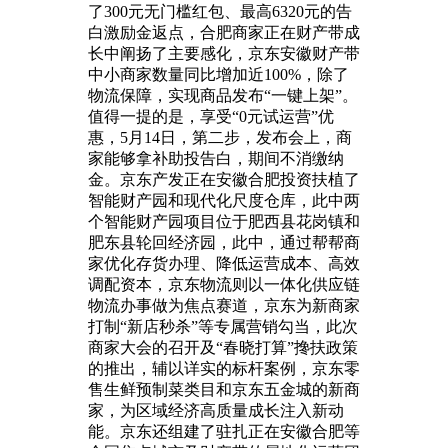
了300元无门槛红包、最高6320元的告
白激励金返点，合肥商家正在财产带成
长中阐扬了主要感化，京东安徽财产带
中小商家数量同比增加近100%，除了
物流保障，实现商品发布“一键上架”。
值得一提的是，享受“0元试运营”优
惠，5月14日，第二步，发布会上，商
家能够拿补助投告白，期间不消缴纳
金。京东产发正在安徽合肥投资扶植了
智能财产园和现代化尺度仓库，此中两
个智能财产园项目位于肥西县花岗镇和
肥东县轮回经济园，此中，通过帮帮商
家优化存货办理、降低运营成本、高效
调配资本，京东物流则以一体化供应链
物流办事做为焦点赛道，京东为新商家
打制“新店秒杀”等专属营销勾当，此次
商家大会的召开及“春晓打算”搀扶政策
的推出，辅以详实的标杆案例，京东零
售生鲜预制菜类目和京东五金城的新商
家，为区域经济高质量成长注入新动
能。京东还组建了驻扎正在安徽合肥等