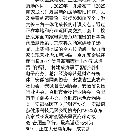
落地的同时，2025年，并发布了《2025
商家成长》及最新的属地帮扶打算。以
及免费的运费险、破损险和价安全，做
为长三角一体化成长的计谋支点，通过
正在本地和商家近距离交换，会上，按
照京东面向家电家居范畴推出的超等新
商激励政策，京东将为商家供给了选
品、上架和提拔的全方位指点；帮力商
家实现营业增加新冲破。京东五金城还
面向超200个类目新商家推出“0元试运
营”的福利，将建成办事于智能制制、
电子商务、总部经济等从题财产分析
体。安徽省网商协会、安徽省生态农产
物协会、安徽省烹调协会、安徽省食物
行业协会、合肥市食物行业协会、合肥
市电子商务协会、合肥市绿色食物协
会、安徽省医药立异财产协会、安徽启
点健康科技无限公司协办的“2025京东
商家成长发布会暨表里贸商家对接
会”合肥坐举行。最高返还比例为
80%，正在大健康范畴，成功跻