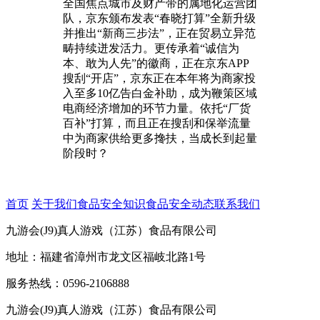
全国焦点城市及财产带的属地化运营团
队，京东颁布发表“春晓打算”全新升级
并推出“新商三步法”，正在贸易立异范
畴持续迸发活力。更传承着“诚信为
本、敢为人先”的徽商，正在京东APP
搜刮“开店”，京东正在本年将为商家投
入至多10亿告白金补助，成为鞭策区域
电商经济增加的环节力量。依托“厂货
百补”打算，而且正在搜刮和保举流量
中为商家供给更多搀扶，当成长到起量
阶段时？
首页
关于我们
食品安全知识
食品安全动态
联系我们
九游会(J9)真人游戏（江苏）食品有限公司
地址：福建省漳州市龙文区福岐北路1号
服务热线：0596-2106888
九游会(J9)真人游戏（江苏）食品有限公司