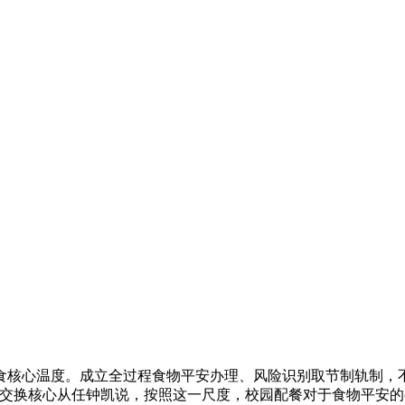
核心温度。成立全过程食物平安办理、风险识别取节制轨制，不
息交换核心从任钟凯说，按照这一尺度，校园配餐对于食物平安