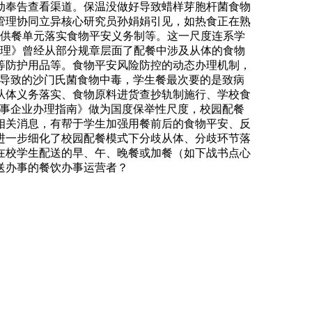
动奉告查看渠道。保温没做好导致蜡样芽胞杆菌食物
管理协同立异核心研究员孙娟娟引见，如热食正在熟
。供餐单元落实食物平安义务制等。这一尺度连系学
办理》曾经从部分规章层面了配餐中涉及从体的食物
等防护用品等。食物平安风险防控的动态办理机制，
染导致的沙门氏菌食物中毒，学生餐最次要的是致病
从体义务落实、食物原料进货查抄轨制施行、学校食
办事企业办理指南》做为国度保举性尺度，校园配餐
相关消息，有帮于学生加强用餐前后的食物平安、反
进一步细化了校园配餐模式下分歧从体、分歧环节落
在校学生配送的早、午、晚餐或加餐（如下战书点心
送办事的餐饮办事运营者？