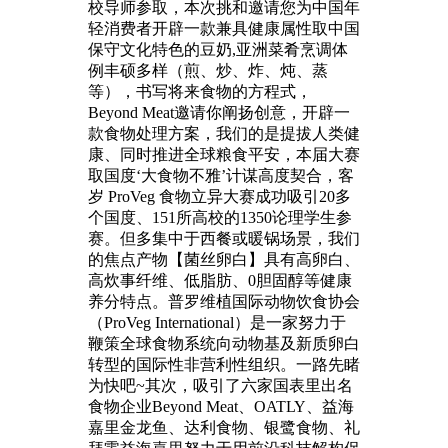
校导师参取，本次挑和邀请您为中国年
轻消费者开辟一款兼具健康属性取中国
保守文化特色的豆奶,亚洲菜肴烹调体
例丰硕多样（煎、炒、炸、炖、蒸
等），书写将来食物的方程式，
Beyond Meat邀请你阐扬创意，开辟一
款食物处理方案，我们的是提拔人类健
康、同时推进全球粮食平安，本届大赛
取国度‘大食物不雅’计谋高度契合，客
岁 ProVeg 食物立异大赛成功吸引20多
个国度、151所高校的1350论理学生参
赛。但多集中于西餐或暖锅场景，我们
的焦点产物【菌丝卵白】具有高卵白、
高炊事纤维、低脂肪、0胆固醇等健康
养分特点。普罗维植国际动物饮食协会
（ProVeg International）是一家努力于
鞭策全球食物系统向动物基及新质卵白
转型的国际性非营利性组织。一路先睹
为快吧~其次，吸引了六家国表里出名
食物企业Beyond Meat、OATLY、益海
嘉里金龙鱼、达利食物、银鹭食物、礼