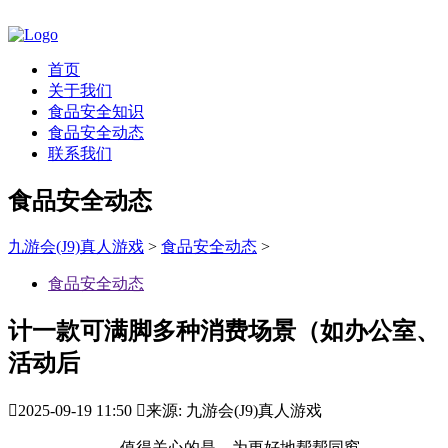
首页
关于我们
食品安全知识
食品安全动态
联系我们
食品安全动态
九游会(J9)真人游戏
>
食品安全动态
>
食品安全动态
计一款可满脚多种消费场景（如办公室、
活动后

2025-09-19 11:50

来源: 九游会(J9)真人游戏
值得关心的是，为更好地帮帮同窗