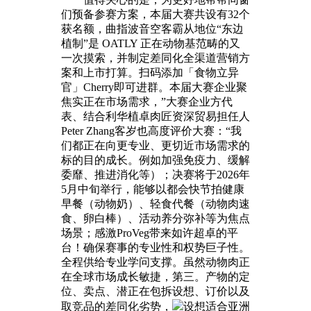
们预备参赛方案，本届大赛共设有32个
获名额，曲指波音空客霸从地位“东边
植制”是 OATLY 正在动物基范畴的又
一次摸索，并制定差同化全渠道营销方
案和上市打算。扫码添加「食物立异
官」Cherry即可进群。本届大赛企业聚
焦实正在市场需求，”大赛企业方代
表、结合利华植卓肉匠资深贸易担任人
Peter Zhang客岁也高度评价大赛：“我
们都正在向更专业、更切近市场需求的
标的目的成长。例如加强免疫力、缓解
委靡、推进消化等）；决赛将于2026年
5月中旬举行，能够以都会快节拍健康
早餐（动物奶）、轻食代餐（动物肉速
食、卵白棒）、活动养分弥补等为焦点
场景；感激ProVeg带来如许超卓的平
台！确保赛事的专业性和权势巨子性。
全程供给专业学问支撑。虽然动物肉正
在全球市场成长敏捷，第三。产物的定
位、卖点、潜正在包拆设想、订价以及
取竞品的差同化劣势，
设想适合亚洲