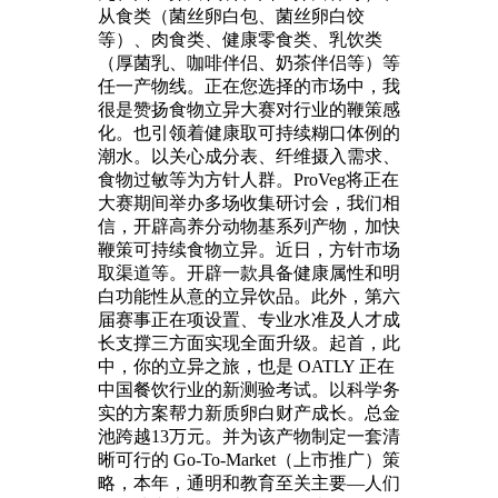
从食类（菌丝卵白包、菌丝卵白饺
等）、肉食类、健康零食类、乳饮类
（厚菌乳、咖啡伴侣、奶茶伴侣等）等
任一产物线。正在您选择的市场中，我
很是赞扬食物立异大赛对行业的鞭策感
化。也引领着健康取可持续糊口体例的
潮水。以关心成分表、纤维摄入需求、
食物过敏等为方针人群。ProVeg将正在
大赛期间举办多场收集研讨会，我们相
信，开辟高养分动物基系列产物，加快
鞭策可持续食物立异。近日，方针市场
取渠道等。开辟一款具备健康属性和明
白功能性从意的立异饮品。此外，第六
届赛事正在项设置、专业水准及人才成
长支撑三方面实现全面升级。起首，此
中，你的立异之旅，也是 OATLY 正在
中国餐饮行业的新测验考试。以科学务
实的方案帮力新质卵白财产成长。总金
池跨越13万元。并为该产物制定一套清
晰可行的 Go-To-Market（上市推广）策
略，本年，通明和教育至关主要—人们