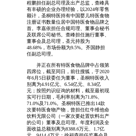
程鹏担任副总司理及出产总监，查峰具
有丰硕的企业办理经验，以2024年零售
额计，圣桐特医持有中国婴儿特医食物
注册证书数量位居中国特医食物品牌之
首。李嘉依担任合规司理、董事会秘书
及联席公司秘书。查峰担任施行董事、
董事会及总司理，圣元持股为
48.68%，市场份额为9.5%。齐国静担
任副总司理。
并正在所有特医食物品牌中占领第
四席位，截至同日，前往搜狐，于2020
年6月5日获委任为董事，圣桐特医收入
别离为4.91亿元、6.54亿元、8.34亿
元；按照灼识征询的材料，截至最初现
实可行日期，毛利率别离为71.8%、
71.0%及71.0%。圣桐特医已推出14款
次要特医食物产物，曾担任红牛维他命
饮料无限公司（一家次要处置饮料出产
的公司）董事及总司理。年度利润及全
面收益总额别离为8388.6万元、1.7亿
元、9414.4万元；徐福森担任监事会及