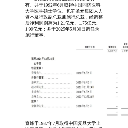
有。并于1992年6月取得中国同济医科
大学医学硕士学位。包罗圣元集团人力
资本及行政副总裁兼施行总裁，经调整
后净利润别离为1.21亿元、1.75亿元、
1.99亿元；并于2025年5月30日调任为
施行董事。
查峰于1987年7月取得中国复旦大学上