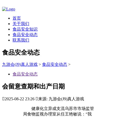
首页
关于我们
食品安全知识
食品安全动态
联系我们
食品安全动态
九游会(J9)真人游戏
>
食品安全动态
>
食品安全动态
会留意查期和出产日期

2025-08-22 23:26

来源: 九游会(J9)真人游戏
健康化立异成支流乌苏市市场监管
局食物监视办理室从任王艳敏说：“我