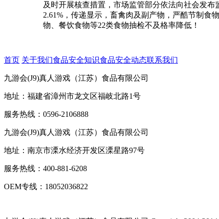
及时开展核查措置，市场监管部分依法向社会发布
2.61%，传递显示，畜禽肉及副产物，严酷节制
物、餐饮食物等22类食物抽检不及格率降低！
首页
关于我们
食品安全知识
食品安全动态
联系我们
九游会(J9)真人游戏（江苏）食品有限公司
地址：福建省漳州市龙文区福岐北路1号
服务热线：0596-2106888
九游会(J9)真人游戏（江苏）食品有限公司
地址：南京市溧水经济开发区溧星路97号
服务热线：400-881-6208
OEM专线：18052036822