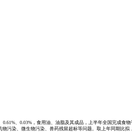
、0.61%、0.03%，食用油、油脂及其成品，上半年全国完成食
物污染、微生物污染、兽药残留超标等问题。取上年同期比拟，肉