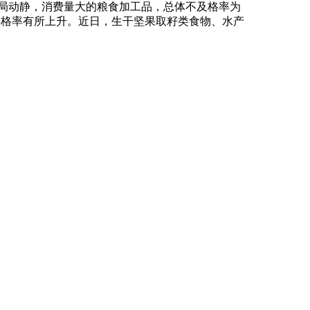
局动静，消费量大的粮食加工品，总体不及格率为
不及格率有所上升。近日，生干坚果取籽类食物、水产