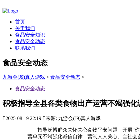
首页
关于我们
食品安全知识
食品安全动态
联系我们
食品安全动态
九游会(J9)真人游戏
>
食品安全动态
>
食品安全动态
积极指导全县各类食物出产运营不竭强化

2025-08-19 22:19

来源: 九游会(J9)真人游戏
指导泛博群众关怀关心食物平安问题，开展“你送
营单元不竭强化诚信自律，营制人人关心、全社会