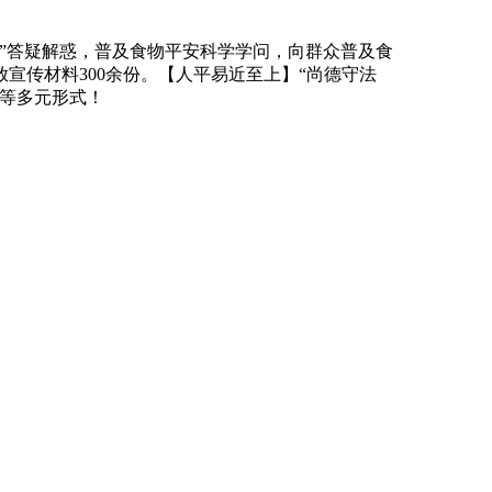
”答疑解惑，普及食物平安科学学问，向群众普及食
宣传材料300余份。【人平易近至上】“尚德守法
册等多元形式！