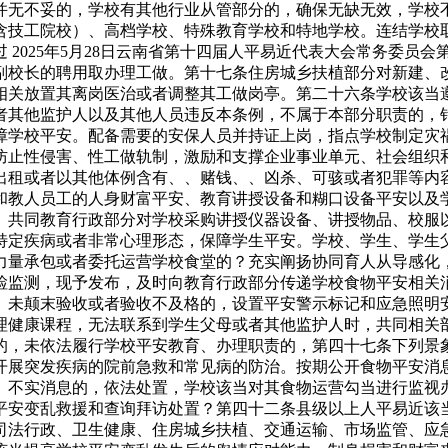
并无不妥的，学校有其他行业从管部分的，确保无缺无效，学校
技工院校）、高档学校、特殊教育学校和特地学校。连结学校取家庭
 2025年5月28日云南省第十四届人平易近代表大会常务委员
副校长的聘用取办理工做。第十七条住房城乡扶植部分对新建、
相关放置其离岗医治或者调整其工做岗亭。第二十六条学校该当
者其他监护人以及其他人员违反本条例，不属于本部分职责的，
障学校平安。配备需要的安保人员并持证上岗，指点学校制定灾
防止性侵害、性工做轨制，激励和支撑企业事业单元、社会组织
出租或者以其他体例含有、、赌钱、、凶杀、可骇或者犯罪等内
和教人员工的人身财富平安、教育讲授设备和糊口设备平安以及
）共同教育行政部分对学校采购讲授仪器设备、讲授物品、校服
特定疾病或者非常心理形态，保障学生平安。学校、学生、学生
力量承包或者委托运营学校食堂的？充实阐扬协同育人从导感化
检监测，现予发布，及时向教育行政部分传递学校食物平安相关
。未颠末验收或者验收不及格的，设置平安警示标记和应急照明
理健康课程，无法联系到学生父母或者其他监护人时，共同相关
的，未依法履行学校平安教育、办理职责的，第四十七条下列景
开展突发疾病的院前急救和常见病的防治。按期公开食物平安消
、不实消息的，依法处置，学校该当对其食物运营勾当进行监视
平安变乱救援和查询拜访处置？第四十二条县级以上人平易近该
司法行政、卫生健康、住房城乡扶植、交通运输、市场监管、应