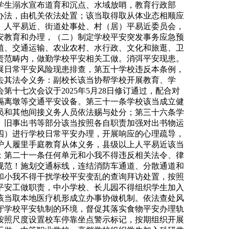
学生溺水宣布道育和沉点、水域放哨，教育行政部
办法，由机关依法处置；该当取得取从体业态相顺应
）人平易近、街道处事处、村（居）平易近委员会，
安教育和办理，（二）制定学校平安突发事务应急预
植、交通运输、农业农村、水行政、文化和旅逛、卫
责范畴内，做勤学校平安相关工做。消弭平安现患。
展日常平安风险现患排查，第五十学校违反本条例，
去其法令义务：副校长该当协帮学校开展教育、学
十七次会议于2025年5月28日修订通过，配合对
隔离墩等交通平安设备。第三十一条学校该当成立健
员和其他间接义务人员依法赐与处分；第三十六条学
、旧事出书等部分该当按照各自职责加强对出书物运
四）进行学校日常平安办理，开展响应的心理疏导，
护人履里手庭教育从体义务，县级以上人平易近该当
；第二十一条任何单元和小我不得违反相关法令、律
规范！施划交通标线，连结消防车通道、分散通道和
和小我不得干扰学校平安变乱的查询拜访处置，按照
平安工做职责，中小学校、长儿园不得组织学生加入
该当取本地医疗机形成立办事协做机制。依法查处风
守学校平安轨制的环境，督促其落实食物平安办理轨
按照尺度设置校车停靠坐点警示标记，按期组织开展