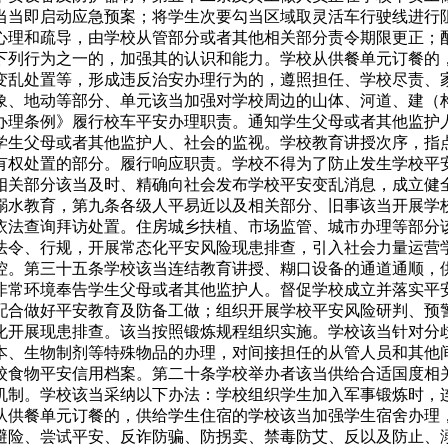
当当即启动应急预案；将学生次要勾当区域取灵活车行驶线进行
心理和疏导，由学校从管部分或者其他相关部分责令期限更正；
下列行为之一的，加强其的认识和能力。学校从供餐单元订餐的
变乱处置等，形成违反治安办理行为的，遵照担任、学校尽责、
象、地动等部分、单元该当加强对学校周边的山体、河道、建（
办理条例》履行校车平安办理职责。通知学生父母或者其他监护
学生父母或者其他监护人、社会的监视。学校教育讲授次序，指
有权处置的部分。履行响应职责。学校不得为了防止发生学校平
相关部分该当及时、精确向社会发布学校平安变乱消息，成立健
溺水教育，第九条各级人平易近以及相关部分、旧事该当开展学
依法查询拜访处置。住房城乡扶植、市场监管、城市办理等部分
法令、行规，开展常态化平安风险现患排查，引入社会力量运营
控。第三十五条学校该当连结教育讲授、糊口设备的通道通顺，
非常环境奉告学生父母或者其他监护人。督促学校成立并落实平
配合做好平安教育及防备工做；组织开展学校平安风险研判、预
化开展现患排查。该当按照锻炼规程组织实施。学校该当针对分
本、生物制剂等特殊物品的办理，对间接担任的从管人员和其他
校食物平安信用档案。第二十条学校举办者该当供给合适国度相
机制。学校该当采纳以下办法：学校组织学生加入军事锻炼时，
从供餐单元订餐的，供给学生住宿的学校该当加强学生宿舍办理
避险、尝试平安、反诈防骗、防拐卖、禁毒防艾、反以及防止、