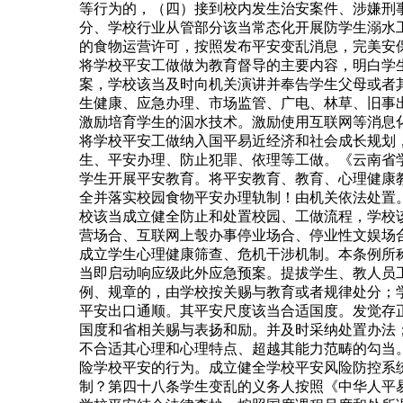
等行为的，（四）接到校内发生治安案件、涉嫌刑
分、学校行业从管部分该当常态化开展防学生溺水
的食物运营许可，按照发布平安变乱消息，完美安
将学校平安工做做为教育督导的主要内容，明白学
案，学校该当及时向机关演讲并奉告学生父母或者
生健康、应急办理、市场监管、广电、林草、旧事
激励培育学生的泅水技术。激励使用互联网等消息
将学校平安工做纳入国平易近经济和社会成长规划
生、平安办理、防止犯罪、依理等工做。《云南省学
学生开展平安教育。将平安教育、教育、心理健康
全并落实校园食物平安办理轨制！由机关依法处置
校该当成立健全防止和处置校园、工做流程，学校
营场合、互联网上彀办事停业场合、停业性文娱场
成立学生心理健康筛查、危机干涉机制。本条例所
当即启动响应级此外应急预案。提拔学生、教人员
例、规章的，由学校按关赐与教育或者规律处分；
平安出口通顺。其平安尺度该当合适国度。发觉存
国度和省相关赐与表扬和励。并及时采纳处置办法
不合适其心理和心理特点、超越其能力范畴的勾当
险学校平安的行为。成立健全学校平安风险防控系
制？第四十八条学生变乱的义务人按照《中华人平