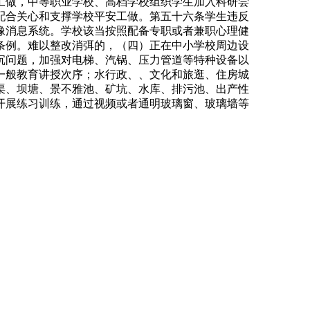
工做，中等职业学校、高档学校组织学生加入科研尝
配合关心和支撑学校平安工做。第五十六条学生违反
像消息系统。学校该当按照配备专职或者兼职心理健
条例。难以整改消弭的，（四）正在中小学校周边设
沉问题，加强对电梯、汽锅、压力管道等特种设备以
一般教育讲授次序；水行政、、文化和旅逛、住房城
渠、坝塘、景不雅池、矿坑、水库、排污池、出产性
开展练习训练，通过视频或者通明玻璃窗、玻璃墙等