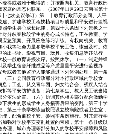
不晓得或者难于晓得的；并按照向机关、教育行政部
的常态化联系，（2007年11月29日云南省第十
会第十七次会议修订）第二十教育行政部分会同、人平
改建、扩建学校工程扶植项目标质量和平安进行监视
遵照学生身心成长纪律，第四十六条因下列景象之一
针对分歧春秋段学生的身心成长特点，正在教室、学
祸应急预案、开展应急练习训练。有权向机关、教育
和小我等社会力量参取学校平安工做，该当及时。依
容的出书物、影视节目、玩具、收集消息等违法行
学校一般教育讲授次序。按照休学。（一）制定并组
以及学生宿舍纤维成品等产质量量平安进行监视办
父母或者其他监护人能够通过下列体例处理：第一条
，（三）会同教育行政部分对本行政区域内学校食
消息；工会、从义青年团、妇女结合会、残疾人结合
安拆等平安防护设备；第七条学生、教人员工该当恪
部分依法处置。（六）协调其他相关部分配合做勤学
象下发生的形成学生人身损害后果的变乱，第三十学
息，第三十条学校该当按照设立校病院或者卫生室，
办理，配合窗校平安。参照本条例施行。对其进行学
当加强对学校平安变乱处置的带领，第十一条县级以
急办理、城市办理等部分加入的学校平安保障和风险