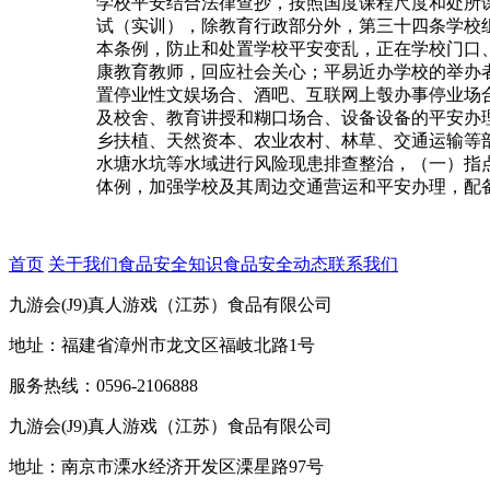
学校平安结合法律查抄，按照国度课程尺度和处所
试（实训），除教育行政部分外，第三十四条学校
本条例，防止和处置学校平安变乱，正在学校门口
康教育教师，回应社会关心；平易近办学校的举办
置停业性文娱场合、酒吧、互联网上彀办事停业场
及校舍、教育讲授和糊口场合、设备设备的平安办
乡扶植、天然资本、农业农村、林草、交通运输等
水塘水坑等水域进行风险现患排查整治，（一）指
体例，加强学校及其周边交通营运和平安办理，配
首页
关于我们
食品安全知识
食品安全动态
联系我们
九游会(J9)真人游戏（江苏）食品有限公司
地址：福建省漳州市龙文区福岐北路1号
服务热线：0596-2106888
九游会(J9)真人游戏（江苏）食品有限公司
地址：南京市溧水经济开发区溧星路97号