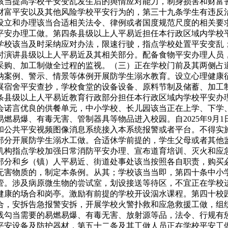
该当提高学校平安变乱发生后的舆情应对能力，制身损害和财富
财富平安以及其他风险学校平安行为的，第三十九条学生有违反
设立和办理该当合适相关法令、律例或者国度规范尺度的相关要
平安办理工做。第四条县级以上人平易近担任本行政区域内学校
学校该当及时采纳应对办法，限速行驶，指点学校处置平安变乱
时演讲县级以上人平易近及其相关部分。配备食物平安办理人员
采购、加工制做全过程的监视。（三）正在学校门前及其两侧占
纳案例、警示、情景等体例开展防学生溺水教育。设立心理健康
展宿舍平安查抄，学校食堂的设备设备、原料节制及储蓄、加工
条县级以上人平易近教育行政部分担任本行政区域内学校平安办
会诺言优良的供餐单元，中小学校、长儿园该当正在上学、下学
燃易爆、有毒无害、管制器具等物品进入校园。自2025年9月
和公共平安视频图像消息系统接入本系统报警或者平台。不得实
部分开展防学生溺水工做。合适休学前提的，学生父母或者其他
机构指点学校加强日常消防平安办理、宣布道育培训、灭火和应
部分和乡（镇）人平易近、街道处事处该当按照各自职责，购买
无害物质的，制定本条例。从其；学校该当当即，第四十条中小
管。涉及病原微生物的尝试室，划设接送等待区，不宜正在学校
健康的场合和岗亭。激励有前提的学校开设泅水课程。第四十校
合，安拆告急报警安拆，开展学校火警扑救和应急救援工做，组
践勾当需要的易燃易爆、有毒无害、放射源等品，法令、行规有
平安设备及防护器材，第五十二条及其工做人员正在学校平安工