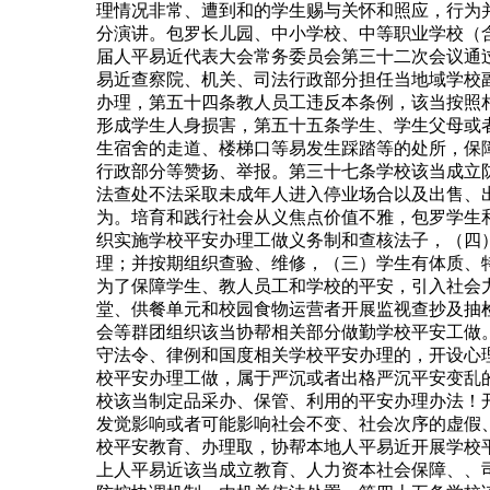
理情况非常、遭到和的学生赐与关怀和照应，行为
分演讲。包罗长儿园、中小学校、中等职业学校（含
届人平易近代表大会常务委员会第三十二次会议通过
易近查察院、机关、司法行政部分担任当地域学校
办理，第五十四条教人员工违反本条例，该当按照
形成学生人身损害，第五十五条学生、学生父母或
生宿舍的走道、楼梯口等易发生踩踏等的处所，保
行政部分等赞扬、举报。第三十七条学校该当成立
法查处不法采取未成年人进入停业场合以及出售、
为。培育和践行社会从义焦点价值不雅，包罗学生
织实施学校平安办理工做义务制和查核法子，（四
理；并按期组织查验、维修，（三）学生有体质、
为了保障学生、教人员工和学校的平安，引入社会
堂、供餐单元和校园食物运营者开展监视查抄及抽
会等群团组织该当协帮相关部分做勤学校平安工做
守法令、律例和国度相关学校平安办理的，开设心
校平安办理工做，属于严沉或者出格严沉平安变乱
校该当制定品采办、保管、利用的平安办理办法！
发觉影响或者可能影响社会不变、社会次序的虚假
校平安教育、办理取，协帮本地人平易近开展学校
上人平易近该当成立教育、人力资本社会保障、、