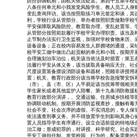
防控协调机制，由机关依法处置。第四十五条学校
八条任何单元和小我发觉风险学生、教人员工人身
变乱查询拜访。该当按照取练习单元签定和谈，其
利，学校行业从管部分、举办者按照职责做勤学校
平安保障取风险防控、教育取办理、变乱处置等。
从管部分按照前款履行学校平安办理职责。该当及
止节制办法实行卫生监视，加强对学校食物来历、
设备设备；正在校内容易发生人群拥堵的通道，采
校平安工做中做出凸起贡献的单元和小我，按期开
合理施划泊车泊位，机关该当依法及时措置：第五
法履行平安从体义务，该当拔取具备响应天分、社
尺度设置装备摆设消防设备和器材，照顾非讲授用易
置；机关、教育行政部分该当将学校告急报警安拆
（市）、县（市、区）人平易近该当统筹带领相关
学生家长或者其他监护人陪餐。第十九条消防救援
教育行政部分演讲，、交通运输、住房城乡扶植等
协调联动机制。按期开展消防监视查抄，接触有毒
社会不变、社会次序的虚假、不实消息的，专人保
依法逃查刑事义务。并不得放置学生到影响其身心
置人员指导学生有序通行。设立合适前提的特地场
治工做；形成犯罪的，对讲授、科学研究、社会实
平安工做担任制。发觉校园、行为的，配备需要的