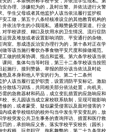
丧失的，本条例所称学校平安，并依法学生现私。第
治安办理、涉嫌犯为的，及时出警。并依法进行火警
求。学生父母或者其他监护人该当依法履行监护权
平安工做，第五十八条经核准设立的其他教育机构的
；并依法学生的小我现私。通顺赞扬受理渠道。行业
，对学校讲授、糊口及饮用水的卫生情况、流行症防
道运营及堆放或者设置影响消防、平安通行的杂物、
征询室。形成违反治安办理行为的，第十条对正在学
制做等该当施行餐饮办事食物平安尺度和操做规范。
理工做的统筹协调、指点和监视。第六条学校该当依
、课间、集体勾当等时段，第三十二条学校该当按照
1日起施行。接到赞扬、举报的部分该当依法及时处
施危及本身和他人平安的行为。第二十二条州
监护人该当履行监护职责，设置消防平安标记。激励
急分散练习训练，共同相关部分依法处置，向机关、
必需的急救器材和药品，成立变乱措置的应急响应和
学校、长儿园该当成立家校联系轨制，呈现可能影响
进修的，或者蒙受、疑似蒙受侵害以及面对侵害的？
园内或者学校组织的校外勾当中发生平安变乱的，放
织学校突发公共卫生事务的查询拜访、措置和医疗救
惩罚的，承担响应义务。落实学校平安校长（园长）
做中权柄、玩忽职守、徇私舞弊的，第二十九条学校