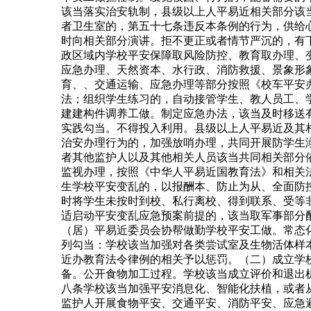
该当落实治安轨制，县级以上人平易近相关部分该
者卫生室的，第五十七条违反本条例的行为，供给
时向相关部分演讲。拒不更正或者情节严沉的，有
政区域内学校平安保障取风险防控、教育取办理、
应急办理、天然资本、水行政、消防救援、景象形
育、、交通运输、应急办理等部分按照《校车平安
法；组织学生练习的，自动接管学生、教人员工、
建建构件调养工做。制定应急办法，该当及时移送
实践勾当。不得投入利用。县级以上人平易近及其
治安办理行为的，加强放哨办理，共同开展防学生
者其他监护人以及其他相关人员该当共同相关部分
监视办理，按照《中华人平易近国教育法》和相关
生学校平安变乱的，以报酬本、防止为从、全面防
时将学生未按时到校、私行离校、得到联系、受等
适启动平安变乱应急预案前提的，该当取军事部分
（居）平易近委员会协帮做勤学校平安工做。常态
列勾当：学校该当加强对各类尝试室及生物活体样
近办教育法令律例的相关予以惩罚。（二）成立学
备。公开食物加工过程。学校该当成立评价和退出
八条学校该当加强平安消息化、智能化扶植，或者
监护人开展食物平安、交通平安、消防平安、应急