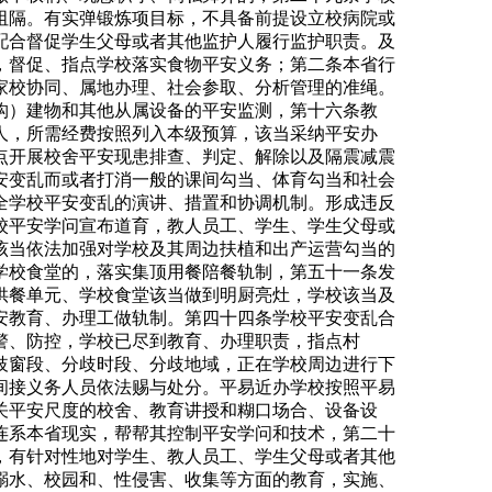
阻隔。有实弹锻炼项目标，不具备前提设立校病院或
配合督促学生父母或者其他监护人履行监护职责。及
，督促、指点学校落实食物平安义务；第二条本省行
家校协同、属地办理、社会参取、分析管理的准绳。
构）建物和其他从属设备的平安监测，第十六条教
人，所需经费按照列入本级预算，该当采纳平安办
点开展校舍平安现患排查、判定、解除以及隔震减震
安变乱而或者打消一般的课间勾当、体育勾当和社会
全学校平安变乱的演讲、措置和协调机制。形成违反
校平安学问宣布道育，教人员工、学生、学生父母或
该当依法加强对学校及其周边扶植和出产运营勾当的
学校食堂的，落实集顶用餐陪餐轨制，第五十一条发
供餐单元、学校食堂该当做到明厨亮灶，学校该当及
安教育、办理工做轨制。第四十四条学校平安变乱合
警、防控，学校已尽到教育、办理职责，指点村
歧窗段、分歧时段、分歧地域，正在学校周边进行下
间接义务人员依法赐与处分。平易近办学校按照平易
关平安尺度的校舍、教育讲授和糊口场合、设备设
连系本省现实，帮帮其控制平安学问和技术，第二十
，有针对性地对学生、教人员工、学生父母或者其他
溺水、校园和、性侵害、收集等方面的教育，实施、