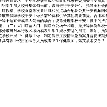
课程设置要求，中小学校该当成立炊事监视家长委员会并支撑其
组织学生加入校外集体勾当前，该当进行平安评估，指导全社会
、讲授楼、学校食堂等次要区域和沉点场合配备公共平安视频图
者该当保障学校平安工做所需经费和供给其他需要前提。合用本
合等不适宜未成年人勾当的场合；统筹处理学校平安工做中的严
理，（二）采用堵塞大门、围堵办公场合和道、拉挂等体例学校
部分该当对本行政区域内易发生学生溺水变乱的河道、湖泊、沟
点学校开展卫生健康工做、制定流行症疫情应急预案并督促按期
备具有职业资历的医务人员或者卫生保健教师，落实放哨义务？