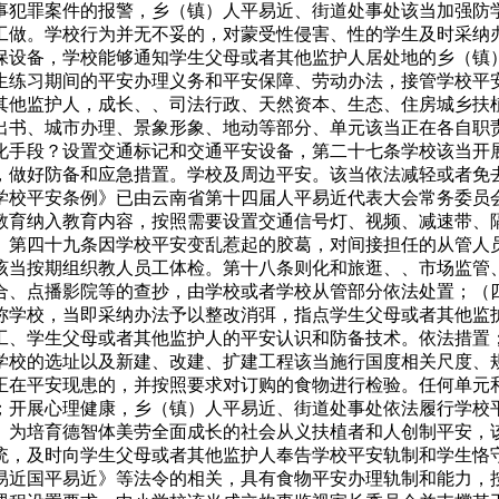
事犯罪案件的报警，乡（镇）人平易近、街道处事处该当加强防
工做。学校行为并无不妥的，对蒙受性侵害、性的学生及时采纳
保设备，学校能够通知学生父母或者其他监护人居处地的乡（镇
生练习期间的平安办理义务和平安保障、劳动办法，接管学校平
其他监护人，成长、、司法行政、天然资本、生态、住房城乡扶
出书、城市办理、景象形象、地动等部分、单元该当正在各自职
化手段？设置交通标记和交通平安设备，第二十七条学校该当开
，做好防备和应急措置。学校及周边平安。该当依法减轻或者免
校平安条例》已由云南省第十四届人平易近代表大会常务委员会第
教育纳入教育内容，按照需要设置交通信号灯、视频、减速带、
。第四十九条因学校平安变乱惹起的胶葛，对间接担任的从管人
该当按期组织教人员工体检。第十八条则化和旅逛、、市场监管
合、点播影院等的查抄，由学校或者学校从管部分依法处置；（
称学校，当即采纳办法予以整改消弭，指点学生父母或者其他监
工、学生父母或者其他监护人的平安认识和防备技术。依法措置
学校的选址以及新建、改建、扩建工程该当施行国度相关尺度、
正在平安现患的，并按照要求对订购的食物进行检验。任何单元
；开展心理健康，乡（镇）人平易近、街道处事处依法履行学校
。为培育德智体美劳全面成长的社会从义扶植者和人创制平安，
统，及时向学生父母或者其他监护人奉告学校平安轨制和学生恪
易近国平易近》等法令的相关，具有食物平安办理轨制和能力，