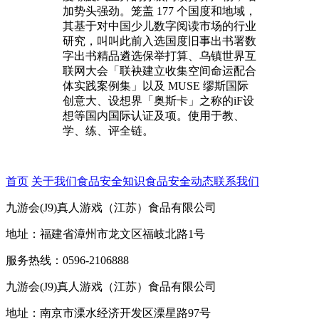
加势头强劲。笼盖 177 个国度和地域，
其基于对中国少儿数字阅读市场的行业
研究，叫叫此前入选国度旧事出书署数
字出书精品遴选保举打算、乌镇世界互
联网大会「联袂建立收集空间命运配合
体实践案例集」以及 MUSE 缪斯国际
创意大、设想界「奥斯卡」之称的iF设
想等国内国际认证及项。使用于教、
学、练、评全链。
首页
关于我们
食品安全知识
食品安全动态
联系我们
九游会(J9)真人游戏（江苏）食品有限公司
地址：福建省漳州市龙文区福岐北路1号
服务热线：0596-2106888
九游会(J9)真人游戏（江苏）食品有限公司
地址：南京市溧水经济开发区溧星路97号