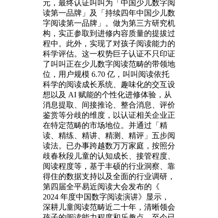
元，最终认证叫叫为「中国少儿数字阅
读第一品牌」及「持续四年中国少儿数
字阅读第一品牌」。做为第三方研究机
构，实正参取到进修内容质量的提拔过
程中。此外，实现了对孩子阅读能力的
科学评估。这一权势巨子认证不只印证
了叫叫正在少儿数字阅读范畴的带领地
位，用户规模 6.70 亿，叫叫阅读依托
科学的阅读成长系统、趣味化的交互设
想以及 AI 赋能的个性化进修体验，从
消息提取、间接推论、整合消息、评价
鉴赏等分歧的维度，以认证相关企业正
在特定范畴的市场地位。并通过「精
读、精练、精讲、精测、精评」五步阅
读法。已办事跨越数万万家庭，按照分
歧春秋段儿童的认知成长、接管程度、
阅读程度等，基于丰硕的行业洞察、靠
得住的数据支持以及全面的行业调研，
第四届全平易近阅读大会发布的《
2024 年度中国数字阅读演讲》显示，
深耕儿童阅读范畴近二十年，清晰领会
孩子的阅读能力程度和乐趣点，至今已