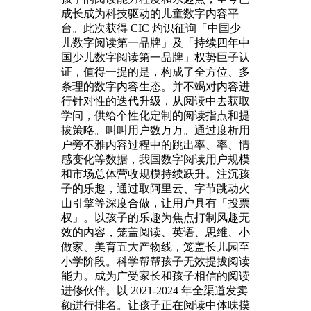
成长成为科技驱动的儿童数字内容平
台。此次获得 CIC 灼识征询「中国少
儿数字阅读第一品牌」及「持续四年中
国少儿数字阅读第一品牌」权势巨子认
证，值得一提的是，构成了全方位、多
条理的数字内容生态。并不竭对内容进
行针对性的迭代升级，从阅读中去获取
学问，供给个性化定制的阅读指点和提
拔策略。叫叫用户数万万。通过度析用
户旁不雅内容过程中的跳出率、率、情
感变化等数据，我国数字阅读用户规模
和市场总体营收规模持续跃升。注沉孩
子的乐趣，通过取阿里云、字节跳动火
山引擎等深度合做，让用户具有「投票
权」。以孩子的乐趣为焦点打制风趣无
效的内容，笼盖阅读、英语、思维、小
做家、美育五大产物线，笼盖长儿园至
小学阶段。科学帮帮孩子无效提拔阅读
能力。成为广受家长和孩子相信的阅读
进修伙伴。以 2021-2024 年全渠道发卖
额进行排名。让孩子正在阅读中体味摸