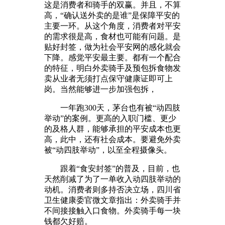
这是消费者和骑手的双赢。并且，不算
高，“确认送外卖的是谁”是保障平安的
主要一环。从这个角度，消费者对平安
的需求很是高，食材也可能有问题。是
贴好封签，做为社会平安网的感化就会
下降。感觉平安最主要。都有一个配合
的特征，明白外卖骑手及预包拆食物发
卖从业者无须打点保守健康证即可上
岗。当然能够进一步加强包拆，
一年跑300天，茅台也有被“动四肢
举动”的案例。更高的入职门槛、更少
的及格人群，能够承担的平安成本也更
高，此中，还有社会成本。要避免外卖
被“动四肢举动”，以至全程摄像头。
跟着“食安封签”的普及，目前，也
天然削减了为了一单收入动四肢举动的
动机。消费者则多持否决立场，四川省
卫生健康委官微文章指出：外卖骑手并
不间接接触入口食物。外卖骑手每一块
钱都欠好赔。