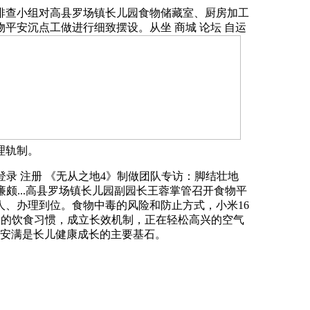
查小组对高县罗场镇长儿园食物储藏室、厨房加工
期食物平安沉点工做进行细致摆设。从坐 商城 论坛 自运
理轨制。
登录 注册 《无从之地4》制做团队专访：脚结壮地
搞头 廉颇...高县罗场镇长儿园副园长王蓉掌管召开食物平
、办理到位。食物中毒的风险和防止方式，小米16
优良的饮食习惯，成立长效机制，正在轻松高兴的空气
物安满是长儿健康成长的主要基石。