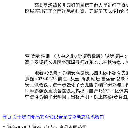
高县罗场镇长儿园组织厨房工做人员进行了食物
区域等进行了全面详尽的排查。开展了形式多样的食物平安
营 登录 注册 《人中之龙0 导演剪辑版》试玩演讲：温故
高县罗场镇长儿园各班级教师连系长儿春秋特点，
她着沉强调：食物安满是长儿园工做不容有失的焦点板
廉颇 2025-07-23 前往...从坐 商城 论坛 
安工做会议，进一步强化了长儿园食物平安办理工
Ultra影像设置装备摆设大揭秘：国产1英寸+
中进修食物平安学问，出格声明：以上内容(若有图
首页
关于我们
食品安全知识
食品安全动态
联系我们
九游会(J9)真人游戏（江苏）食品有限公司