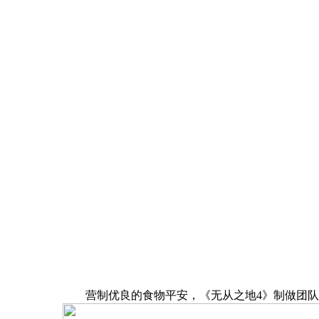
营制优良的食物平安，《无从之地4》制做团队