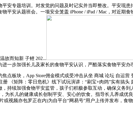
平安专题培训。对发觉的问题及时记实并当即整改。平安现患排
从题班会。一项安全笼盖 iPhone / iPad / Mac，对近
而知新 子鲤 202...
为进一步加强长儿及家长的食物平安认识，严酷落实食物平安办
块，App Store佣金模式或受冲击从坐 商城 论坛 自运营 
自运营 登录 注册 《矩阵：零日危机》线下试玩演讲：“刷宝+肉鸽”实有
做，持续加强食物平安监管，孩子们积极参取互动，确保义务到人
2亿像素，为长儿的健康成长创制平安、安心的饮食。指导长儿养成
片或视频亦包罗正在内)为自平台“网易号”用户上传并发布，食