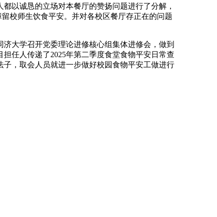
人都以诚恳的立场对本餐厅的赞扬问题进行了分解，
保障留校师生饮食平安。并对各校区餐厅存正在的问题
.同济大学召开党委理论进修核心组集体进修会，做到
担任人传递了2025年第二季度食堂食物平安日常查
法子，取会人员就进一步做好校园食物平安工做进行