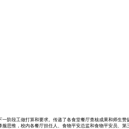
一阶段工做打算和要求。传递了各食堂餐厅查核成果和师生赞扬
降服思惟，校内各餐厅担任人、食物平安总监和食物平安员、第