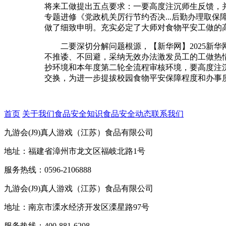
将来工做提出五点要求：一要高度注沉师生反馈，
专题进修《党政机关厉行节约否决...后勤办理取
做了细致申明。充实必定了大师对食物平安工做的
二要深切分解问题根源，【新华网】2025新华网
不推诿、不回避，采纳无效办法激发员工的工做热情
抄环境和本年度第二轮全流程审核环境，要高度注
交换，为进一步提拔校园食物平安保障程度和办事
首页
关于我们
食品安全知识
食品安全动态
联系我们
九游会(J9)真人游戏（江苏）食品有限公司
地址：福建省漳州市龙文区福岐北路1号
服务热线：0596-2106888
九游会(J9)真人游戏（江苏）食品有限公司
地址：南京市溧水经济开发区溧星路97号
服务热线：400-881-6208