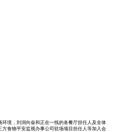
环境，刘润向奋和正在一线的各餐厅担任人及全体
三方食物平安监视办事公司驻场项目担任人等加入会