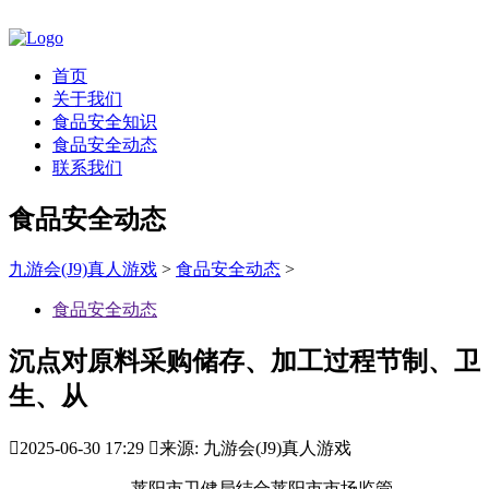
首页
关于我们
食品安全知识
食品安全动态
联系我们
食品安全动态
九游会(J9)真人游戏
>
食品安全动态
>
食品安全动态
沉点对原料采购储存、加工过程节制、卫
生、从

2025-06-30 17:29

来源: 九游会(J9)真人游戏
莱阳市卫健局结合莱阳市市场监管