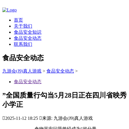
首页
关于我们
食品安全知识
食品安全动态
联系我们
食品安全动态
九游会(J9)真人游戏
>
食品安全动态
>
食品安全动态
”全国质量行勾当5月28日正在四川省映秀
小学正

2025-11-12 18:25

来源: 九游会(J9)真人游戏
食物平安问题曾经成为“超分量