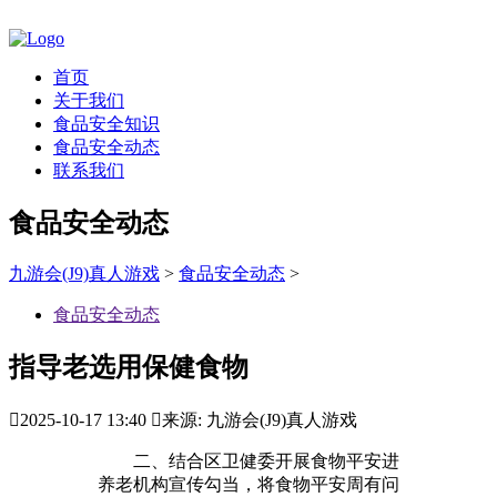
首页
关于我们
食品安全知识
食品安全动态
联系我们
食品安全动态
九游会(J9)真人游戏
>
食品安全动态
>
食品安全动态
指导老选用保健食物

2025-10-17 13:40

来源: 九游会(J9)真人游戏
二、结合区卫健委开展食物平安进
养老机构宣传勾当，将食物平安周有问