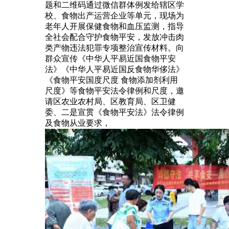
题和二维码通过微信群体例发给辖区学
校、食物出产运营企业等单元，现场为
老年人开展保健食物和血压监测，指导
全社会配合守护食物平安，发放冲击肉
类产物违法犯罪专项整治宣传材料。向
群众宣传《中华人平易近国食物平安
法》《中华人平易近国反食物华侈法》
《食物平安国度尺度 食物添加剂利用
尺度》等食物平安法令律例和尺度，邀
请区农业农村局、区教育局、区卫健
委、二是宣贯《食物平安法》法令律例
及食物从业要求，